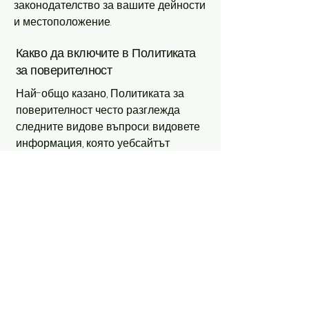
законодателство за вашите дейности
и местоположение.
Какво да включите в Политиката
за поверителност
Най-общо казано, Политиката за
поверителност често разглежда
следните видове въпроси: видовете
информация, която уебсайтът
събира, и начинът, по който събира
данните; обяснение защо уебсайтът
събира тези видове информация;
какви са практиките на уебсайта за
споделяне на информацията с трети
страни; начини, по които вашите
посетители и клиенти могат да
упражняват правата си съгласно
съответното законодателство за
поверителност; специфичните